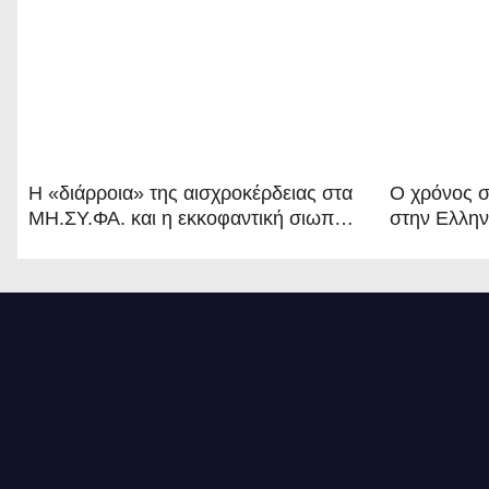
η
ά
ρ
θ
Η «διάρροια» της αισχροκέρδειας στα
Ο χρόνος 
ΜΗ.ΣΥ.ΦΑ. και η εκκοφαντική σιωπή
ρ
στην Ελληνι
του Υπουργείου Υγείας
άπειρος
ω
ν