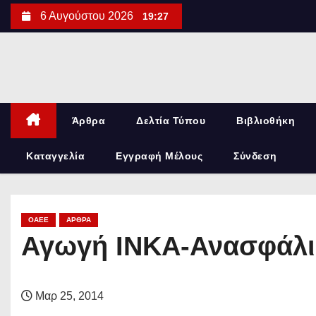
S
6 Αυγούστου 2026
19:27
k
i
p
t
o
Άρθρα
Δελτία Τύπου
Βιβλιοθήκη
c
o
Καταγγελία
Εγγραφή Μέλους
Σύνδεση
n
t
e
OAEE
ΆΡΘΡΑ
n
Αγωγή ΙΝΚΑ-Ανασφάλι
t
Μαρ 25, 2014