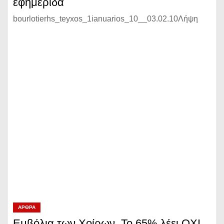
εφημερίδα
bourlotierhs_teyxos_1ianuarios_10__03.02.10Λήψη
ΆΡΘΡΑ
Εμβόλια των Χοίρων. Το 65% λέει ΟΧΙ