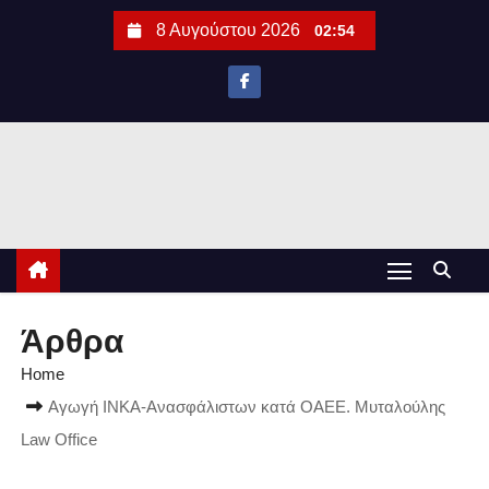
S
8 Αυγούστου 2026
02:54
k
i
p
t
o
c
o
n
t
e
Άρθρα
n
Home
t
Αγωγή ΙΝΚΑ-Ανασφάλιστων κατά ΟΑΕΕ. Μυταλούλης
Law Office