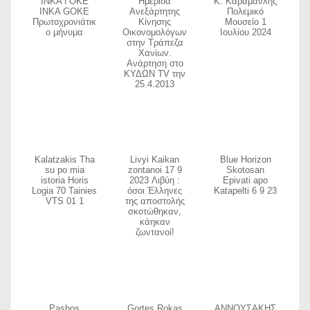
ΙΝΚΑ ΓΟΚΕ
Ημερίδα
Κ. Καραμανλής
INKA GOKE
Ανεξάρτητης
Πολεμικό
Πρωτοχρονιάτικ
Κίνησης
Μουσείο 1
ο μήνυμα
Οικονομολόγων
Ιουλίου 2024
στην Τράπεζα
Χανίων.
Ανάρτηση στο
ΚΥΔΩΝ TV την
25.4.2013
Kalatzakis Tha
Livyi Kaikan
Blue Horizon
su po mia
zontanoi 17 9
Skotosan
istoria Horis
2023 Λιβύη :
Epivati apo
Logia 70 Tainies
όσοι Έλληνες
Katapelti 6 9 23
VTS 01 1
της αποστολής
σκοτώθηκαν,
κάηκαν
ζωντανοί!
Pashos
Gortes Rokas
ΑΝΝΟΥΣΑΚΗΣ