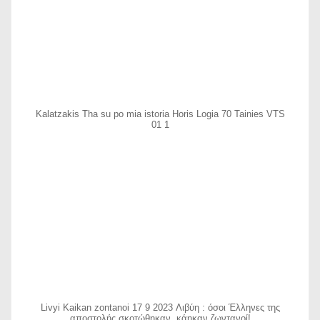
Kalatzakis Tha su po mia istoria Horis Logia 70 Tainies VTS
01 1
Livyi Kaikan zontanoi 17 9 2023 Λιβύη : όσοι Έλληνες της
αποστολής σκοτώθηκαν, κάηκαν ζωντανοί!