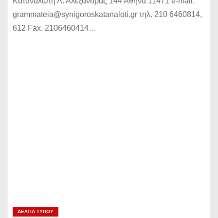
Καταναλωτή Λ. Αλεξάνδρας 144 Αθήνα 11471 e-mail:
grammateia@synigoroskatanaloti.gr τηλ. 210 6460814,
612 Fax. 2106460414…
ΔΕΛΤΊΑ ΤΎΠΟΥ