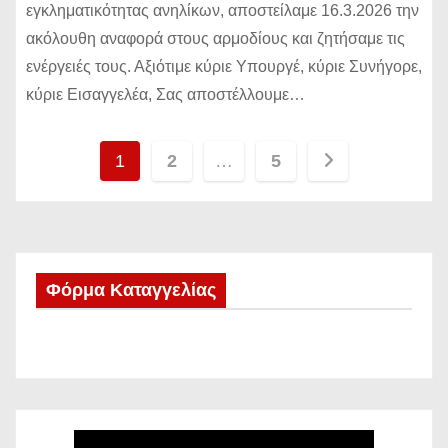
εγκληματικότητας ανηλίκων, αποστείλαμε 16.3.2026 την
ακόλουθη αναφορά στους αρμοδίους και ζητήσαμε τις
ενέργειές τους. Αξιότιμε κύριε Υπουργέ, κύριε Συνήγορε,
κύριε Εισαγγελέα, Σας αποστέλλουμε…
Σ
1
2
…
5
ε
λ
ι
Φόρμα Καταγγελίας
δ
ο
π