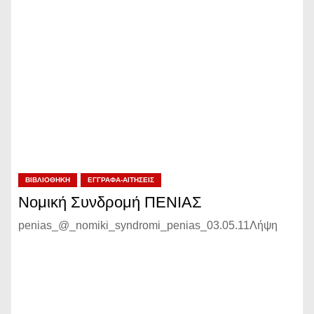
ΒΙΒΛΙΟΘΉΚΗ
ΈΓΓΡΑΦΑ-ΑΙΤΉΣΕΙΣ
Νομική Συνδρομή ΠΕΝΙΑΣ
penias_@_nomiki_syndromi_penias_03.05.11Λήψη