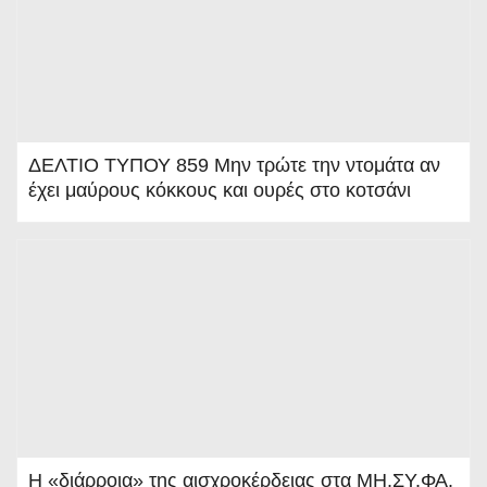
τε
Εμβόλια των Χοίρων. Το 65%
την
λέει ΟΧΙ
ντομ
άτα
αν
ΔΕΛΤΙΟ ΤΥΠΟΥ 859 Μην τρώτε την ντομάτα αν
Γρίπη των Χοίρων από
έχει
έχει μαύρους κόκκους και ουρές στο κοτσάνι
Οικονομικά Χοιροστάσια
μαύ
MEXICO & H1N1v
ρου
ς
κόκκ
ους
και
ουρ
ές
Η «διάρροια» της αισχροκέρδειας στα ΜΗ.ΣΥ.ΦΑ.