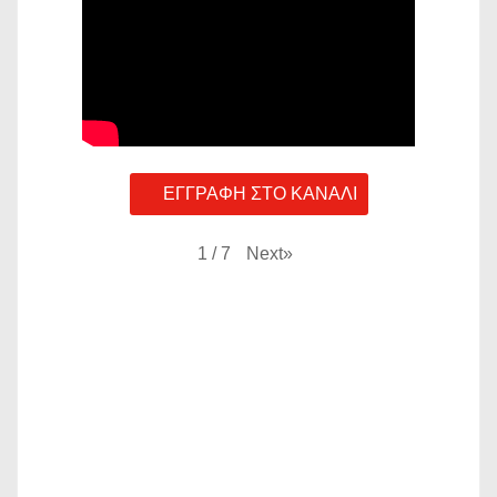
ο
ί
η
σ
η
ΕΓΓΡΑΦΗ ΣΤΟ ΚΑΝΑΛΙ
ά
Next
»
1
/
7
ρ
θ
ρ
ω
ν