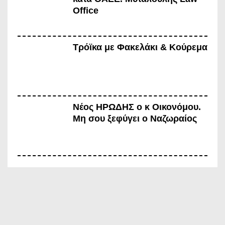
Office
Τρόϊκα με Φακελάκι & Κούρεμα
Νέος ΗΡΩΔΗΣ ο κ Οικονόμου.
Μη σου ξεφύγει ο Ναζωραίος
Οι ψευτοτίμιοι Εργατικοί
Ευρωπαίοι
ΔΕΛΤΊΑ
ΤΎΠΟΥ