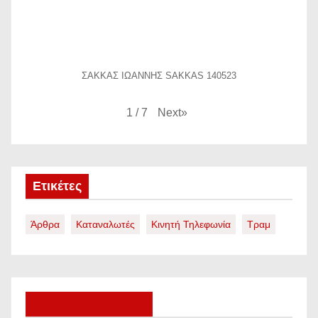
ΣΑΚΚΑΣ ΙΩΑΝΝΗΣ SAKKAS 140523
Next
»
1
/
7
Ετικέτες
Άρθρα
Καταναλωτές
Κινητή Τηλεφωνία
Τραμ
Όλες οι ειδήσεις