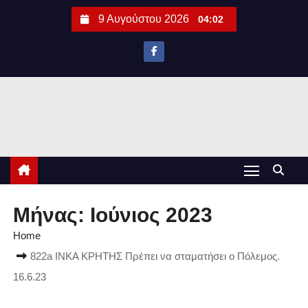
S
9 Αυγούστου 2026
04:02
k
i
p
t
o
c
o
n
t
e
Μήνας:
Ιούνιος 2023
n
Home
t
822a ΙΝΚΑ ΚΡΗΤΗΣ Πρέπει να σταματήσει ο Πόλεμος.
16.6.23