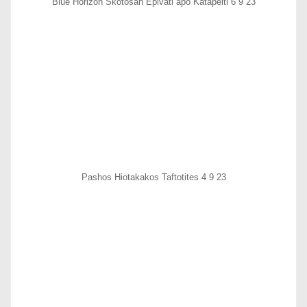
Blue Horizon Skotosan Epivati apo Katapelti 6 9 23
Pashos Hiotakakos Taftotites 4 9 23