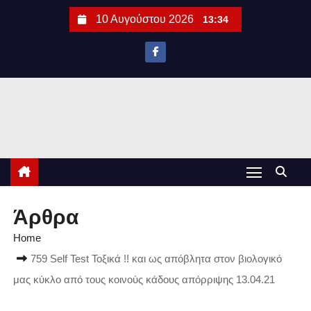
S
10 Αυγούστου 2026
13:34
k
i
p
t
o
c
o
n
t
e
Άρθρα
n
Home
t
759 Self Test Τοξικά !! και ως απόβλητα στον βιολογικό
μας κύκλο από τους κοινούς κάδους απόρριψης 13.04.21