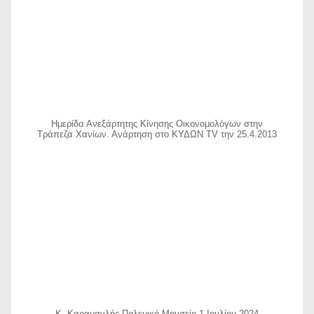
Ημερίδα Ανεξάρτητης Κίνησης Οικονομολόγων στην
Τράπεζα Χανίων. Ανάρτηση στο ΚΥΔΩΝ TV την 25.4.2013
Κ. Καραμανλής Πολεμικό Μουσείο 1 Ιουλίου 2024