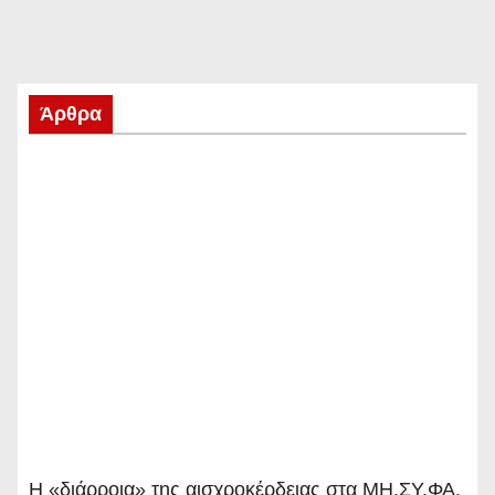
Άρθρα
Η «διάρροια» της αισχροκέρδειας στα ΜΗ.ΣΥ.ΦΑ.