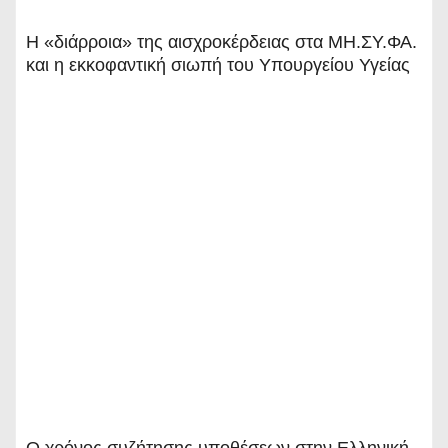
ρ
Η «διάρροια» της αισχροκέρδειας στα ΜΗ.ΣΥ.ΦΑ.
θ
και η εκκοφαντική σιωπή του Υπουργείου Υγείας
ρ
ω
ν