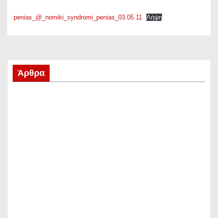
penias_@_nomiki_syndromi_penias_03.05.11
Λήψη
Π
λ
Άρθρα
ο
ή
γ
η
σ
η
ά