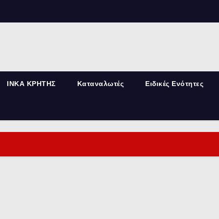
ΙΝΚΑ ΚΡΗΤΗΣ
Καταναλωτές
Ειδικές Ενότητες
Αρχές καταγγελιών του Καταναλωτή
Ο πρώτος Νόμος 2251/1994 που ε