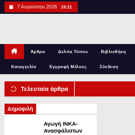
S
7 Αυγούστου 2026
19:21
k
i
p
t
o
Άρθρα
Δελτία Τύπου
Βιβλιοθήκη
c
o
Καταγγελία
Εγγραφή Μέλους
Σύνδεση
n
t
e
Τελευταία άρθρα
n
t
Δημοφιλή
ΔΕΛΤΊΑ
ΤΎΠΟΥ
Αγωγή ΙΝΚΑ-
Ανασφάλιστων