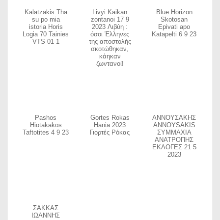
ειρ
Kalatzakis Tha
Livyi Kaikan
Blue Horizon
su po mia
zontanoi 17 9
Skotosan
istoria Horis
2023 Λιβύη :
Epivati apo
ος
Logia 70 Tainies
όσοι Έλληνες
Katapelti 6 9 23
VTS 01 1
της αποστολής
σκοτώθηκαν,
κάηκαν
ζωντανοί!
Pashos
Gortes Rokas
ΑΝΝΟΥΣΑΚΗΣ
Hiotakakos
Hania 2023
ANNOYSAKIS
Taftotites 4 9 23
Γιορτές Ρόκας
ΣΥΜΜΑΧΙΑ
ΑΝΑΤΡΟΠΗΣ
ΕΚΛΟΓΕΣ 21 5
2023
ΣΑΚΚΑΣ
ΙΩΑΝΝΗΣ