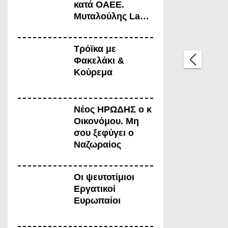
κατά ΟΑΕΕ.
Μυταλούλης Law
Office
Τρόϊκα με
Φακελάκι &
Κούρεμα
Η
Νέος ΗΡΩΔΗΣ ο κ
«δι
Οικονόμου. Μη
σου ξεφύγει ο
άρ
Ναζωραίος
ροι
Οι ψευτοτίμιοι
α»
Εργατικοί
Ευρωπαίοι
της