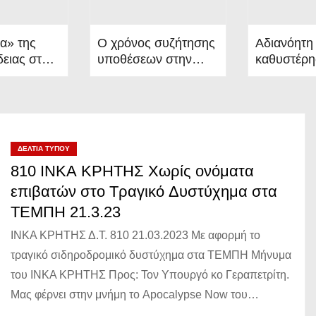
α» της
Ο χρόνος συζήτησης
Αδιανόητη
δειας στα
υποθέσεων στην
καθυστέρη
 και η
Ελληνική Δικαιοσύνη
ανάκληση
κή σιωπή
είναι άπειρος
αεροσάκων
γείου
Toyota
ΔΕΛΤΊΑ ΤΎΠΟΥ
810 ΙΝΚΑ ΚΡΗΤΗΣ Χωρίς ονόματα
επιβατών στο Τραγικό Δυστύχημα στα
ΤΕΜΠΗ 21.3.23
ΙΝΚΑ ΚΡΗΤΗΣ Δ.Τ. 810 21.03.2023 Με αφορμή το
τραγικό σιδηροδρομικό δυστύχημα στα ΤΕΜΠΗ Μήνυμα
του ΙΝΚΑ ΚΡΗΤΗΣ Προς: Τον Υπουργό κο Γεραπετρίτη.
Μας φέρνει στην μνήμη το Apocalypse Now του…