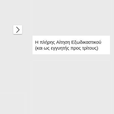
ΠΟΛΊΤΗ
Η πλήρης Αίτηση Εξωδικαστικού
Ο
(και ως εγγυητής προς τρίτους)
χρ
όν
ος
συ
ζήτ