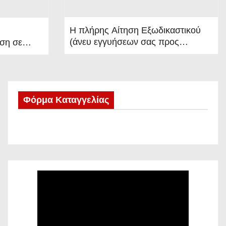
ησ
ης
Η πλήρης Αίτηση Εξωδικαστικού
(άνευ εγγυήσεων σας προς
ση σε
υπ
τρίτους)
 της
οθ
έσ
Φόρμα Καταγγελίας
εω
ν
στ
ην
Ελ