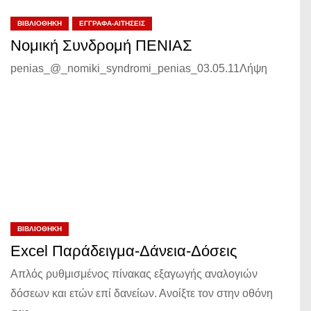
ΒΙΒΛΙΟΘΉΚΗ
ΈΓΓΡΑΦΑ-ΑΙΤΉΣΕΙΣ
Νομική Συνδρομή ΠΕΝΙΑΣ
penias_@_nomiki_syndromi_penias_03.05.11Λήψη
ΒΙΒΛΙΟΘΉΚΗ
Excel Παράδειγμα-Δάνεια-Δόσεις
Απλός ρυθμισμένος πίνακας εξαγωγής αναλογιών
δόσεων και ετών επί δανείων. Ανοίξτε τον στην οθόνη